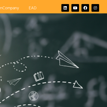
InCompany
EAD